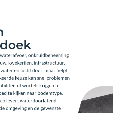
mailadres
(Vereist)
Onze oplossingen
n
 doek
waterafvoer, onkruidbeheersing
w, kwekerijen, infrastructuur,
 water en lucht door, maar helpt
keerde keuze kan snel problemen
biliteit of wortels krijgen te
goed te kijken naar bodemtype,
tco levert waterdoorlatend
, de omgeving en de gewenste