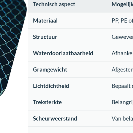
Technisch aspect
Mogelijk
Materiaal
PP, PE o
Structuur
Geweven
Waterdoorlaatbaarheid
Afhankel
Gramgewicht
Afgestem
Lichtdichtheid
Bepaalt
Treksterkte
Belangrij
Scheurweerstand
Van bela