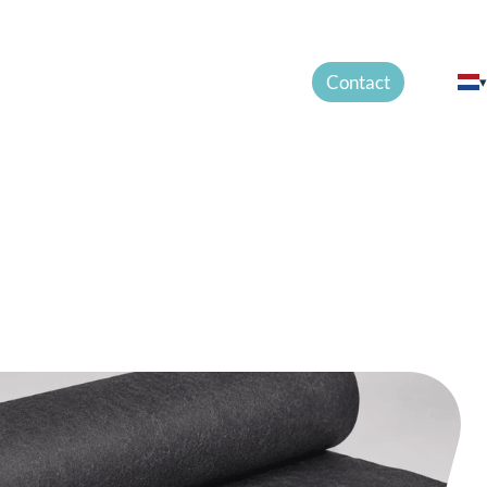
Maatwerk
FAQ
Nieuws
Over ons
Contact
▾