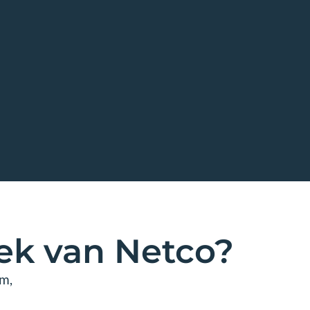
k van Netco?
em,