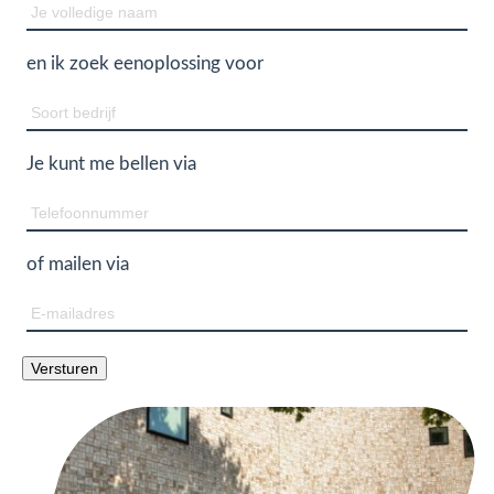
Naam
en ik zoek een
oplossing voor
Soort
bedrijf
Je kunt me bellen via
Telefoon
of mailen via
E-
mailadres
Versturen