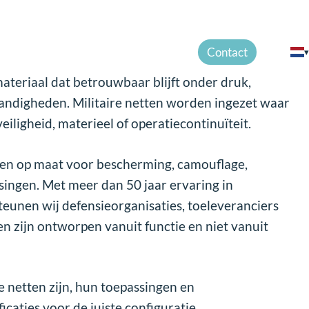
Maatwerk
FAQ
Nieuws
Over ons
Contact
▾
teriaal dat betrouwbaar blijft onder druk,
andigheden. Militaire netten worden ingezet waar
eiligheid, materieel of operatiecontinuïteit.
etten op maat voor bescherming, camouflage,
singen. Met meer dan 50 jaar ervaring in
eunen wij defensieorganisaties, toeleveranciers
en zijn ontworpen vanuit functie en niet vanuit
re netten zijn, hun toepassingen en
caties voor de juiste configuratie.