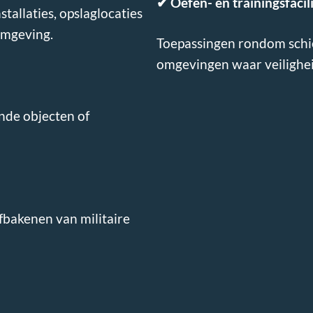
✔
Oefen- en trainingsfacil
tallaties, opslaglocaties
 omgeving.
Toepassingen rondom schie
omgevingen waar veilighei
nde objecten of
fbakenen van militaire