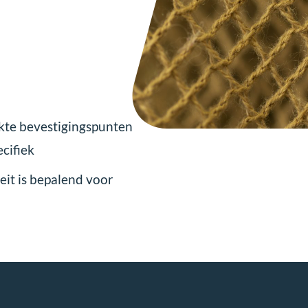
kte bevestigingspunten
ecifiek
teit is bepalend voor