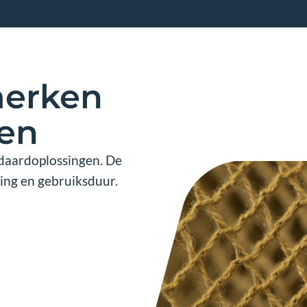
merken
ten
ndaardoplossingen. De
ting en gebruiksduur.