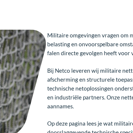
mailadres
(Vereist)
Onze oplossingen
Militaire omgevingen vragen om ma
belasting en onvoorspelbare omst
falen directe gevolgen heeft voor v
Bij Netco leveren wij militaire n
afscherming en structurele toepas
technische netoplossingen onderst
en industriële partners. Onze nett
aannames.
Op deze pagina lees je wat militai
doorslaggevende technische specifi