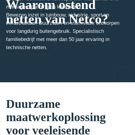
Waarom ostend
montage, spanning en levensduur.
netten van Netco?
Bewezen inzet in tuinbouw, industrie, sport en
infrastructuur. Duurzaam en stormvast, ontworpen
voor langdurig buitengebruik. Specialistisch
familiebedrijf met meer dan 50 jaar ervaring in
technische netten.
Duurzame
maatwerkoplossing
voor veeleisende