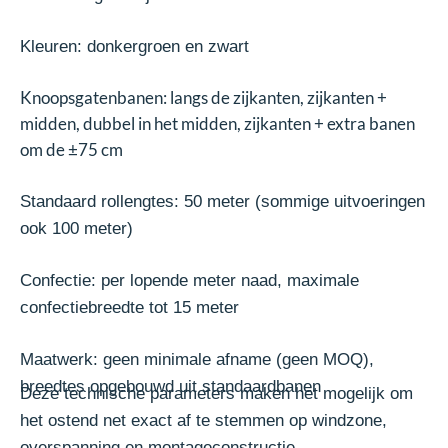
Kleuren: donkergroen en zwart
Knoopsgatenbanen: langs de zijkanten, zijkanten +
midden, dubbel in het midden, zijkanten + extra banen
om de ±75 cm
Standaard rollengtes: 50 meter (sommige uitvoeringen
ook 100 meter)
Confectie: per lopende meter naad, maximale
confectiebreedte tot 15 meter
Maatwerk: geen minimale afname (geen MOQ),
breedtes opgebouwd uit standaardbanen
Deze technische parameters maken het mogelijk om
het ostend net exact af te stemmen op windzone,
overspanning en montageconstructie.