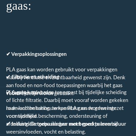
gaas:
✔
Verpakkingsoplossingen
PLA gaas kan worden gebruikt voor verpakkingen
✔
Filtratie en scheiding
waarbij ventilatie en zichtbaarheid gewenst zijn. Denk
aan food en non-food toepassingen waarbij het gaas
PLA gaas kan worden toegepast bij tijdelijke scheiding
✔
Land en tuinbouw
vooral tijdelijk wordt gebruikt.
of lichte filtratie. Daarbij moet vooraf worden gekeken
naar vochtbelasting, temperatuur en de gewenste
In de land en tuinbouw kan PLA gaas worden ingezet
vormvastheid.
voor tijdelijke bescherming, ondersteuning of
✔
afdekking. De gebruiksduur moet goed passen bij
Industriële toepassingen met beperkte levensduur
weersinvloeden, vocht en belasting.